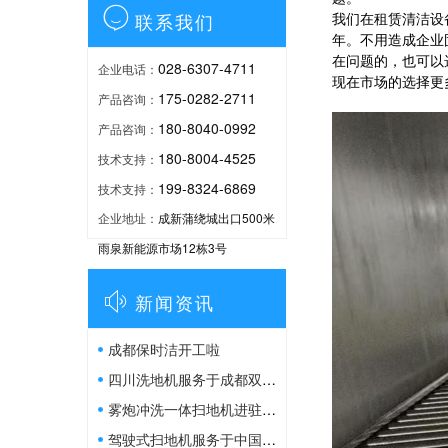

联系我们
我们在租赁清洁设
年。不用造成企业
在问题的，也可以
028-6307-4711
企业电话：
现在市场的选择更
175-0282-2711
产品咨询：
180-8040-0992
产品咨询：
180-8004-4525
技术支持：
199-8324-6869
技术支持：
企业地址：
成新蒲绕城出口500米
雨泉新能源市场12栋3号

新闻资讯
成都保时洁开工啦
四川洗地机服务于成都双流顺丰物流园
雾炮冲洗一体扫地机进驻中石油遂宁燃气净化公司
驾驶式扫地机服务于中国铁建商混站